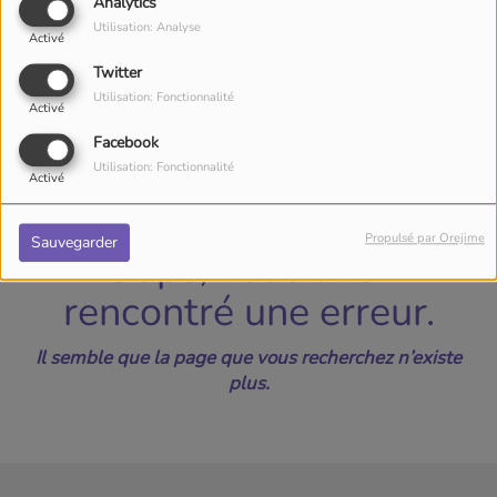
40
Analytics
Utilisation: Analyse
Activé
Twitter
Utilisation: Fonctionnalité
Activé
Facebook
Utilisation: Fonctionnalité
Activé
Propulsé par Orejime
Sauvegarder
Oups, vous avez
rencontré une erreur.
Il semble que la page que vous recherchez n’existe
plus.