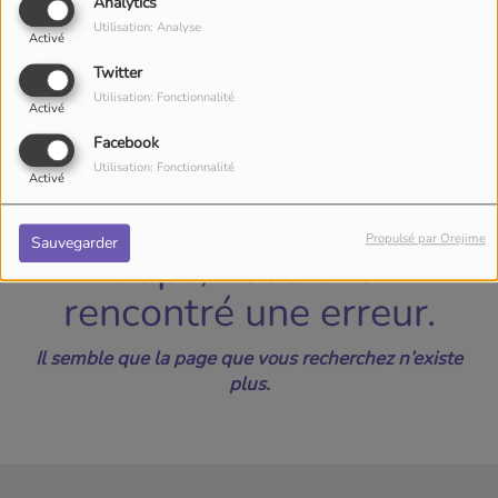
40
Analytics
Utilisation: Analyse
Activé
Twitter
Utilisation: Fonctionnalité
Activé
Facebook
Utilisation: Fonctionnalité
Activé
Propulsé par Orejime
Sauvegarder
Oups, vous avez
rencontré une erreur.
Il semble que la page que vous recherchez n’existe
plus.