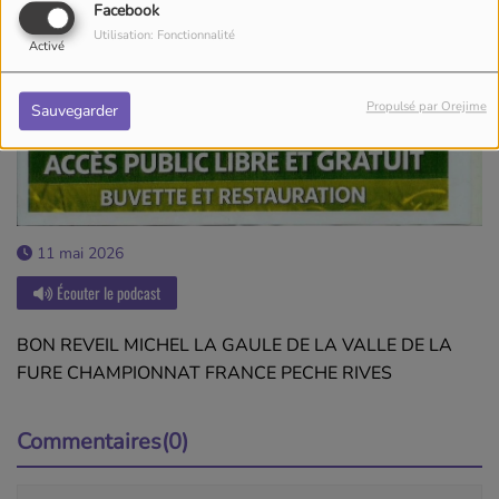
Facebook
Utilisation: Fonctionnalité
Activé
Propulsé par Orejime
Sauvegarder
11 mai 2026
Écouter le podcast
BON REVEIL MICHEL LA GAULE DE LA VALLE DE LA
FURE CHAMPIONNAT FRANCE PECHE RIVES
Commentaires(0)