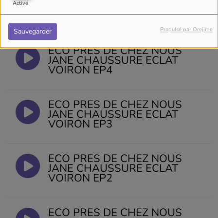
Activé
Cette semaine à l’honneur : Jane
La créatrice du concept et de
l’entreprise Chaussure Éclat À Voiron
Propulsé par Orejime
Sauvegarder
ECO PRES DE CHEZ NOUS
JANE CHAUSSURE ECLAT
VOIRON EP4
ECO PRES DE CHEZ NOUS
JANE CHAUSSURE ECLAT
VOIRON EP3
ECO PRES DE CHEZ NOUS
JANE CHAUSSURE ECLAT
VOIRON EP2
ECO PRES DE CHEZ NOUS