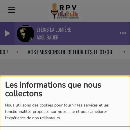
ETEINS LA LUMIÈRE
AXEL BAUER
9 !
VOS EMISSIONS DE RETOUR DES LE 01/09 !
Music Retro Mix67 by
Les informations que nous
Libo
collectons
Nous utilisons des cookies pour fournir les services et les
fonctionnalités proposés sur notre site et pour améliorer
l'expérience de nos utilisateurs.