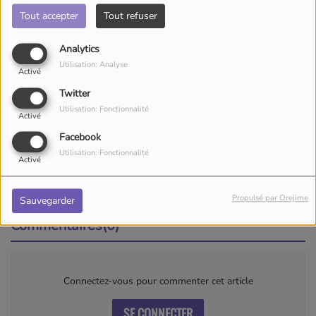
Tout accepter
Tout refuser
Analytics
Utilisation: Analyse
Activé
Twitter
Utilisation: Fonctionnalité
Activé
13 avril 2025
Facebook
Écouter le podcast
Utilisation: Fonctionnalité
Activé
Music Retro Mix67 by Libo
Propulsé par Orejime
Sauvegarder
Commentaires(0)
Connectez-vous pour commenter cet article
SE CONNECTER