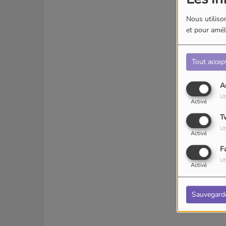
Nous utilison
et pour améli
Tout accep
A
Ut
Activé
T
Ut
Activé
F
Ut
Activé
Sauvegard