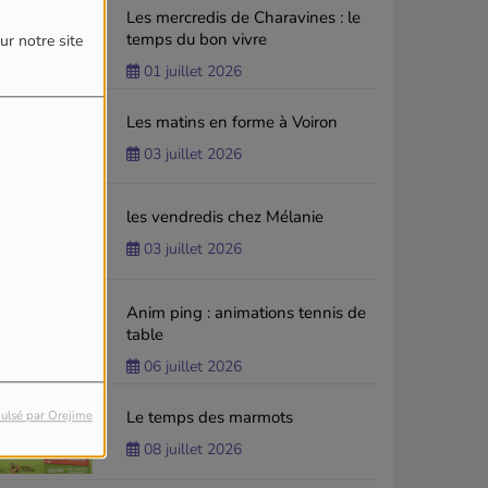
Les mercredis de Charavines : le
temps du bon vivre
ur notre site
01 juillet 2026
Les matins en forme à Voiron
03 juillet 2026
les vendredis chez Mélanie
03 juillet 2026
Anim ping : animations tennis de
table
06 juillet 2026
Le temps des marmots
ulsé par Orejime
08 juillet 2026