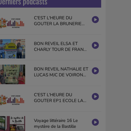
Derniers podcasts
C'EST L'HEURE DU
GOUTER LA BRUNERIE
GISELE HALIMI VOIRON
EN PUBLIC
BON REVEIL ELSA ET
CHARLY TOUR DE FRANCE
2026 VOIRON PAYS
VOIRONNAIS
BON REVEIL NATHALIE ET
LUCAS MJC DE VOIRON
EMOTIONS DE RUE
C'EST L'HEURE DU
GOUTER EP1 ECOLE LA
BRUNERIE GISELE HALIMI
VOIRON
Voyage littéraire 16 Le
mystère de la Bastille