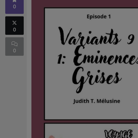
0
0
0