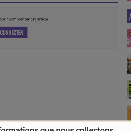
our commenter cet article
 CONNECTER
formations que nous collectons