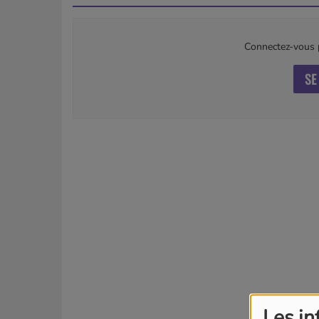
Connectez-vous p
SE
Les in