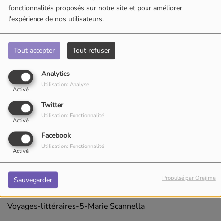
fonctionnalités proposés sur notre site et pour améliorer
l'expérience de nos utilisateurs.
Tout accepter
Tout refuser
Analytics
Utilisation: Analyse
Activé
Twitter
Utilisation: Fonctionnalité
Activé
Facebook
Utilisation: Fonctionnalité
Activé
29 mai 2025
Propulsé par Orejime
Sauvegarder
Écouter le podcast
Voyages-littéraires-5-Marie Scannella