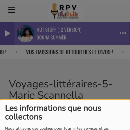
HOT STUFF (12 VERSION)
DONNA SUMMER
9 !
VOS EMISSIONS DE RETOUR DES LE 01/09 !
Voyages-littéraires-5-
Marie Scannella
Les informations que nous
collectons
Nous utilisons des cookies pour fournir les services et les