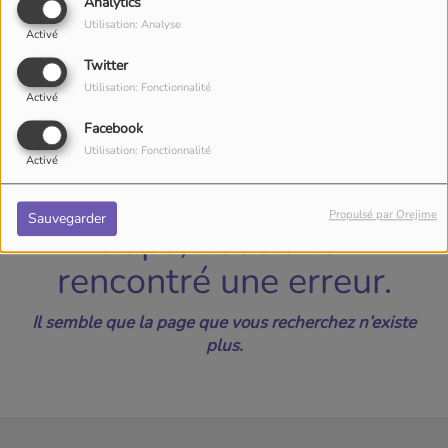
40
Analytics
Utilisation: Analyse
Activé
Twitter
Utilisation: Fonctionnalité
Activé
Facebook
Utilisation: Fonctionnalité
Activé
Propulsé par Orejime
Sauvegarder
Oups, vous avez
rencontré une erreur.
Il semble que la page que vous recherchez n’existe
plus.